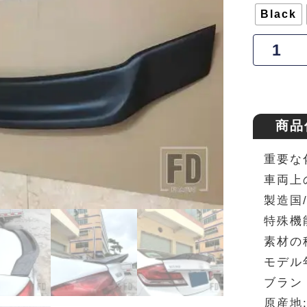
Black
商品
重要な
車両上
製造国
特殊機
素材の
モデル年
ブランド
原産地