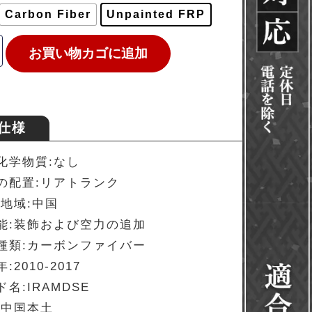
Carbon Fiber
Unpainted FRP
お買い物カゴに追加
仕様
化学物質:なし
の配置:リアトランク
/地域:中国
能:装飾および空力の追加
種類:カーボンファイバー
:2010-2017
名:IRAMDSE
:中国本土