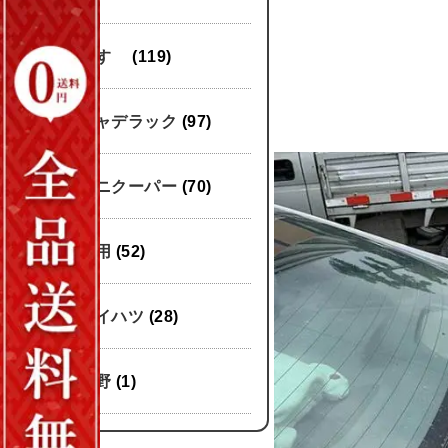
いすゞ
(119)
キャデラック
(97)
ミニクーパー
(70)
汎用
(52)
ダイハツ
(28)
日野
(1)