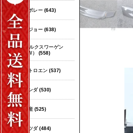
シボレー
(643)
プジョー
(638)
フォルクスワーゲン
（VW）
(558)
シトロエン
(537)
ホンダ
(530)
日産
(525)
マツダ
(484)