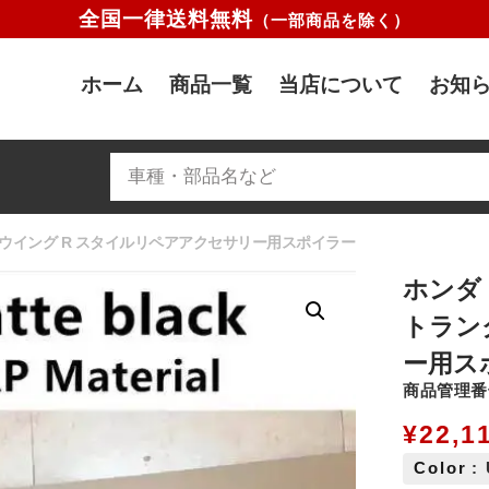
全国一律送料無料
（一部商品を除く）
ホーム
商品一覧
当店について
お知ら
ランクウイング R スタイルリペアアクセサリー用スポイラー
ホンダ 
トラン
ー用ス
商品管理番号
¥
22,1
Color
: