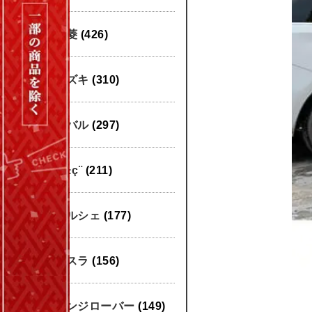
三菱
(426)
スズキ
(310)
スバル
(297)
æ±ç¨
(211)
ポルシェ
(177)
テスラ
(156)
レンジローバー
(149)