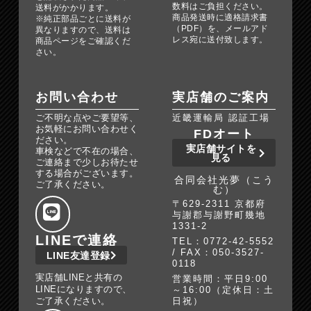
数料はご負担ください。
送料がかかります。
商品発送時に適格請求書
※純正部品ごとに送料が
（PDF）を、メールアド
異なりますので、送料は
レス宛に送付致します。
商品ページをご確認くだ
さい。
お問い合わせ
実店舗のご案内
ご不明な点やご要望等、
近畿運輸局 認証工場
お気軽にお問い合わせく
FDオート
ださい。
実店舗サイトを
車検などで不在の場合、
見る
ご連絡まで少しお待たせ
する場合がございます。
合同会社光夢（こう
ご了承ください。
む）
〒629-2311 京都府
与謝郡与謝野町幾地
1331-2
LINEで連絡
TEL：0772-42-5552
/ FAX：050-3527-
LINE友達登録
0118
実店舗LINEと共有の
営業時間：平日9:00
LINEになりますので、
～16:00（定休日：土
ご了承ください。
日祝）