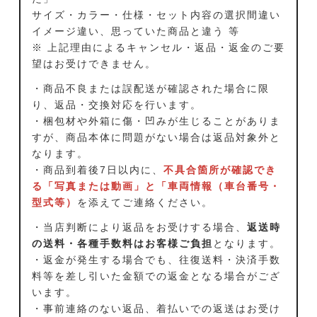
サイズ・カラー・仕様・セット内容の選択間違い
イメージ違い、思っていた商品と違う 等
※ 上記理由によるキャンセル・返品・返金のご要
望はお受けできません。
・商品不良または誤配送が確認された場合に限
り、返品・交換対応を行います。
・梱包材や外箱に傷・凹みが生じることがありま
すが、商品本体に問題がない場合は返品対象外と
なります。
・商品到着後7日以内に、
不具合箇所が確認でき
る「写真または動画」と「車両情報（車台番号・
型式等）
を添えてご連絡ください。
・当店判断により返品をお受けする場合、
返送時
の送料・各種手数料はお客様ご負担
となります。
・返金が発生する場合でも、往復送料・決済手数
料等を差し引いた金額での返金となる場合がござ
います。
・事前連絡のない返品、着払いでの返送はお受け