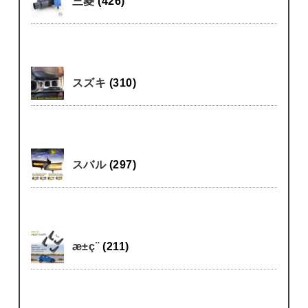
三菱
(426)
スズキ
(310)
スバル
(297)
æ±ç¨
(211)