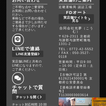
お問い合わせ
実店舗のご案内
ご不明な点やご要望等、
近畿運輸局 認証工場
お気軽にお問い合わせく
FDオート
ださい。
実店舗サイトを
車検などで不在の場合、
見る
ご連絡まで少しお待たせ
する場合がございます。
合同会社光夢（こう
ご了承ください。
む）
〒629-2311 京都府
与謝郡与謝野町幾地
1331-2
LINEで連絡
TEL：0772-42-5552
/ FAX：050-3527-
LINE友達登録
0118
実店舗LINEと共有の
営業時間：平日9:00
LINEになりますので、
～16:00（定休日：土
ご了承ください。
日祝）
【古物許可証】第
612621430001号 京
都府公安委員会
チャットで質
【適格請求書登録番
問
号】
T1130003003614
チャットを開く
チャット対応時間 10:00