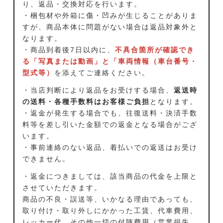
り、返品・交換対応を行います。
・梱包材や外箱に傷・凹みが生じることがありま
すが、商品本体に問題がない場合は返品対象外と
なります。
・商品到着後7日以内に、
不具合箇所が確認でき
る「写真または動画」と「車両情報（車台番号・
型式等）
を添えてご連絡ください。
・当店判断により返品をお受けする場合、
返送時
の送料・各種手数料はお客様ご負担
となります。
・返金が発生する場合でも、往復送料・決済手数
料等を差し引いた金額での返金となる場合がござ
います。
・事前連絡のない返品、着払いでの返送はお受け
できません。
・返金につきましては、該当商品の代金を上限と
させていただきます。
商品の不良・誤送等、いかなる理由であっても、
取り付け・取り外しにかかった工賃、代車費用、
レッカー代、その他一切の付随費用（営業損失