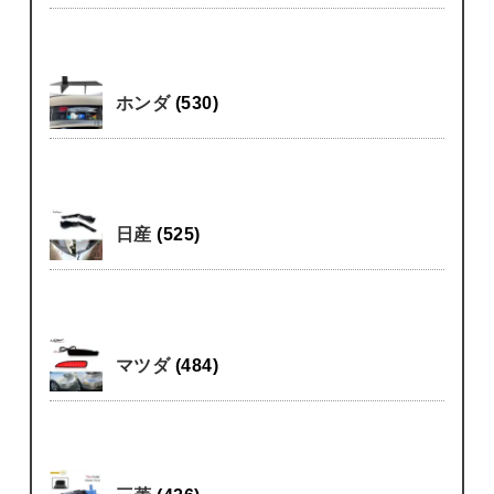
ホンダ
(530)
日産
(525)
マツダ
(484)