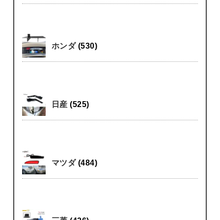
ホンダ
(530)
日産
(525)
マツダ
(484)