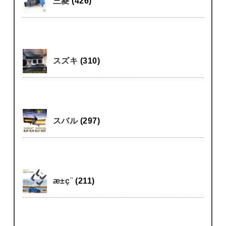
三菱
(426)
スズキ
(310)
スバル
(297)
æ±ç¨
(211)