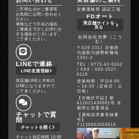
お問い合わせ
実店舗のご案内
ご不明な点やご要望等、
近畿運輸局 認証工場
お気軽にお問い合わせく
FDオート
ださい。
実店舗サイトを
車検などで不在の場合、
見る
ご連絡まで少しお待たせ
する場合がございます。
合同会社光夢（こう
ご了承ください。
む）
〒629-2311 京都府
与謝郡与謝野町幾地
1331-2
LINEで連絡
TEL：0772-42-5552
/ FAX：050-3527-
LINE友達登録
0118
実店舗LINEと共有の
営業時間：平日9:00
LINEになりますので、
～16:00（定休日：土
ご了承ください。
日祝）
【古物許可証】第
612621430001号 京
都府公安委員会
チャットで質
【適格請求書登録番
問
号】
T1130003003614
チャットを開く
チャット対応時間 10:00