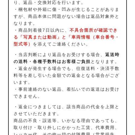
り、返品・交換対応を行います。
・梱包材や外箱に傷・凹みが生じることがありま
すが、商品本体に問題がない場合は返品対象外と
なります。
・商品到着後7日以内に、
不具合箇所が確認でき
る「写真または動画」と「車両情報（車台番号・
型式等）
を添えてご連絡ください。
・当店判断により返品をお受けする場合、
返送時
の送料・各種手数料はお客様ご負担
となります。
・返金が発生する場合でも、往復送料・決済手数
料等を差し引いた金額での返金となる場合がござ
います。
・事前連絡のない返品、着払いでの返送はお受け
できません。
・返金につきましては、該当商品の代金を上限と
させていただきます。
商品の不良・誤送等、いかなる理由であっても、
取り付け・取り外しにかかった工賃、代車費用、
レッカー代、その他一切の付随費用（営業損失