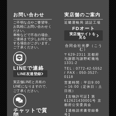
お問い合わせ
実店舗のご案内
ご不明な点やご要望等、
近畿運輸局 認証工場
お気軽にお問い合わせく
FDオート
ださい。
実店舗サイトを
車検などで不在の場合、
見る
ご連絡まで少しお待たせ
する場合がございます。
合同会社光夢（こう
ご了承ください。
む）
〒629-2311 京都府
与謝郡与謝野町幾地
1331-2
LINEで連絡
TEL：0772-42-5552
/ FAX：050-3527-
LINE友達登録
0118
実店舗LINEと共有の
営業時間：平日9:00
LINEになりますので、
～16:00（定休日：土
ご了承ください。
日祝）
【古物許可証】第
612621430001号 京
都府公安委員会
チャットで質
【適格請求書登録番
問
号】