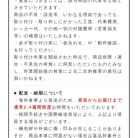
・返金につきましては、該当商品の代金を上限と
させていただきます。
商品の不良・誤送等、いかなる理由であっても、
取り付け・取り外しにかかった工賃、代車費用、
レッカー代、その他一切の付随費用（営業損失
等）の補償はいたしかねます。
・必ず取り付け前に「仮合わせ」や「動作確認」
を行ってください。
取り付け作業を開始された時点で、商品状態（適
合・不具合の有無）に同意いただいたものとみな
し、作業開始後の発覚による二次的被害の責任は
負いかねます。
■ 配送・納期について
・海外倉庫より発送のため、
発送からお届けまで
通常2-4週間程度
お時間をいただいております。
・税関手続きや国際輸送状況により、上記より遅
延する場合がございます。
・梱包材や外箱に傷・凹みが生じることがありま
すが、商品本体に問題がない場合は返品対象外と