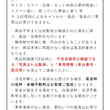
サイズ・カラー・仕様・セット内容の選択間違い
イメージ違い、思っていた商品と違う 等
※ 上記理由によるキャンセル・返品・返金のご要
望はお受けできません。
・商品不良または誤配送が確認された場合に限
り、返品・交換対応を行います。
・梱包材や外箱に傷・凹みが生じることがありま
すが、商品本体に問題がない場合は返品対象外と
なります。
・商品到着後7日以内に、
不具合箇所が確認でき
る「写真または動画」と「車両情報（車台番号・
型式等）
を添えてご連絡ください。
・当店判断により返品をお受けする場合、
返送時
の送料・各種手数料はお客様ご負担
となります。
・返金が発生する場合でも、往復送料・決済手数
料等を差し引いた金額での返金となる場合がござ
います。
・事前連絡のない返品、着払いでの返送はお受け