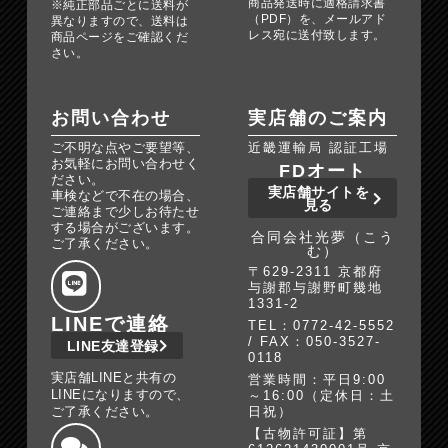
商品発送時に適格請求書
※純正部品ごとに送料が
（PDF）を、メールアド
異なりますので、送料は
レス宛に送付致します。
商品ページをご確認くだ
さい。
お問い合わせ
実店舗のご案内
ご不明な点やご要望等、
近畿運輸局 認証工場
お気軽にお問い合わせく
FDオート
ださい。
実店舗サイトを
車検などで不在の場合、
見る
ご連絡まで少しお待たせ
する場合がございます。
合同会社光夢（こう
ご了承ください。
む）
〒629-2311 京都府
与謝郡与謝野町幾地
1331-2
LINEで連絡
TEL：0772-42-5552
/ FAX：050-3527-
LINE友達登録
0118
実店舗LINEと共有の
営業時間：平日9:00
LINEになりますので、
～16:00（定休日：土
ご了承ください。
日祝）
【古物許可証】第