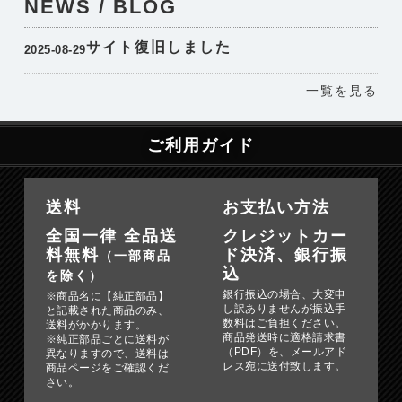
NEWS / BLOG
サイト復旧しました
2025-08-29
一覧を見る
ご利用ガイド
送料
お支払い方法
全国一律 全品送
クレジットカー
料無料
ド決済、銀行振
（一部商品
込
を除く）
銀行振込の場合、大変申
※商品名に【純正部品】
し訳ありませんが振込手
と記載された商品のみ、
数料はご負担ください。
送料がかかります。
商品発送時に適格請求書
※純正部品ごとに送料が
（PDF）を、メールアド
異なりますので、送料は
レス宛に送付致します。
商品ページをご確認くだ
さい。