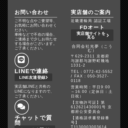
お問い合わせ
実店舗のご案内
ご不明な点やご要望等、
近畿運輸局 認証工場
お気軽にお問い合わせく
FDオート
ださい。
実店舗サイトを
車検などで不在の場合、
見る
ご連絡まで少しお待たせ
する場合がございます。
合同会社光夢（こう
ご了承ください。
む）
〒629-2311 京都府
与謝郡与謝野町幾地
1331-2
LINEで連絡
TEL：0772-42-5552
/ FAX：050-3527-
LINE友達登録
0118
実店舗LINEと共有の
営業時間：平日9:00
LINEになりますので、
～16:00（定休日：土
ご了承ください。
日祝）
【古物許可証】第
612621430001号 京
都府公安委員会
チャットで質
【適格請求書登録番
問
号】
T1130003003614