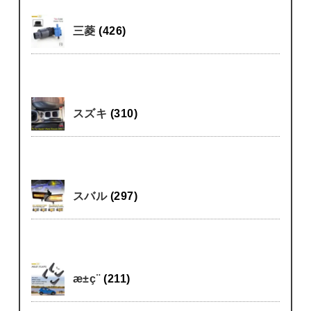
三菱
(426)
スズキ
(310)
スバル
(297)
æ±ç¨
(211)