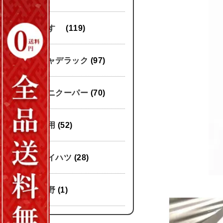
いすゞ
(119)
キャデラック
(97)
ミニクーパー
(70)
汎用
(52)
ダイハツ
(28)
日野
(1)