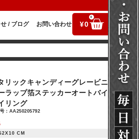
0
¥
0
せ / ブログ
お問い合わせ
検索
タリックキャンディーグレービニールフィ
ーラップ箔ステッカーオートバイ 車両自転
イリング
：AA250205792
6
152X10 CM