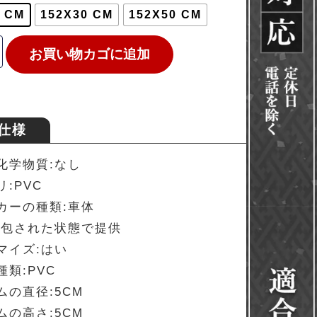
0 CM
152X30 CM
152X50 CM
お買い物カゴに追加
仕様
化学物質:なし
:PVC
カーの種類:車体
梱包された状態で提供
マイズ:はい
種類:PVC
ムの直径:5CM
ムの高さ:5CM