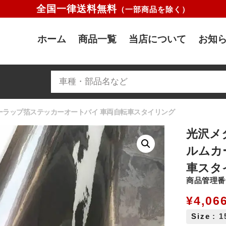
全国一律送料無料
（一部商品を除く）
ホーム
商品一覧
当店について
お知ら
ーラップ箔ステッカーオートバイ 車両自転車スタイリング
光沢メ
ルムカ
車スタ
商品管理番号
¥
4,06
Size
: 