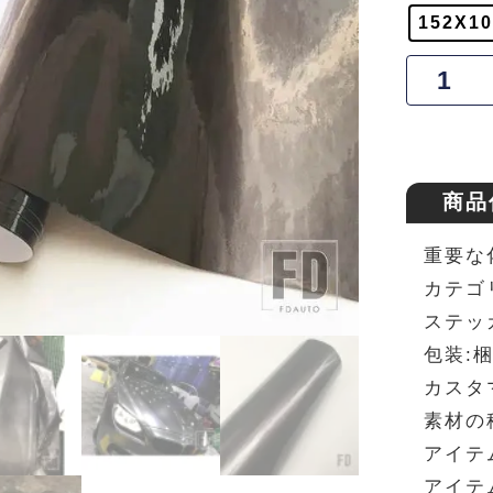
152X1
商品
重要な
カテゴリ
ステッ
包装:
カスタ
素材の
アイテ
アイテ