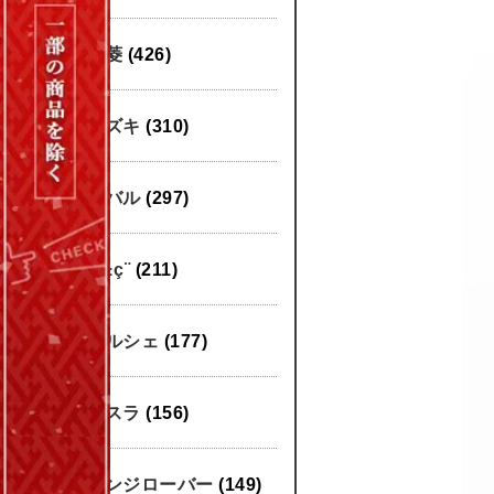
三菱
(426)
スズキ
(310)
スバル
(297)
æ±ç¨
(211)
ポルシェ
(177)
テスラ
(156)
レンジローバー
(149)