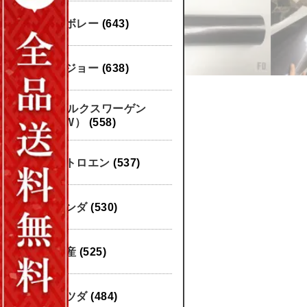
シボレー
(643)
プジョー
(638)
フォルクスワーゲン
（VW）
(558)
シトロエン
(537)
ホンダ
(530)
日産
(525)
マツダ
(484)