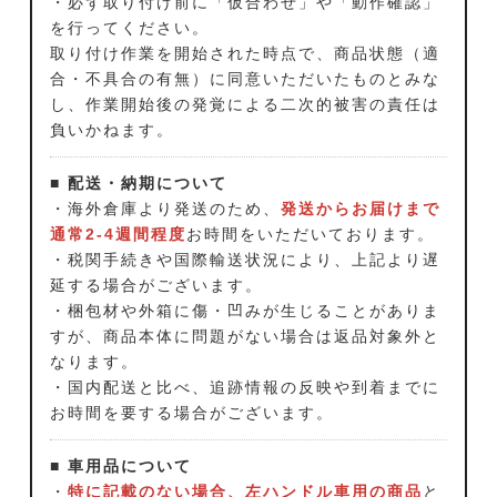
・必ず取り付け前に「仮合わせ」や「動作確認」
を行ってください。
取り付け作業を開始された時点で、商品状態（適
合・不具合の有無）に同意いただいたものとみな
し、作業開始後の発覚による二次的被害の責任は
負いかねます。
■ 配送・納期について
・海外倉庫より発送のため、
発送からお届けまで
通常2-4週間程度
お時間をいただいております。
・税関手続きや国際輸送状況により、上記より遅
延する場合がございます。
・梱包材や外箱に傷・凹みが生じることがありま
すが、商品本体に問題がない場合は返品対象外と
なります。
・国内配送と比べ、追跡情報の反映や到着までに
お時間を要する場合がございます。
■ 車用品について
・
特に記載のない場合、左ハンドル車用の商品
と