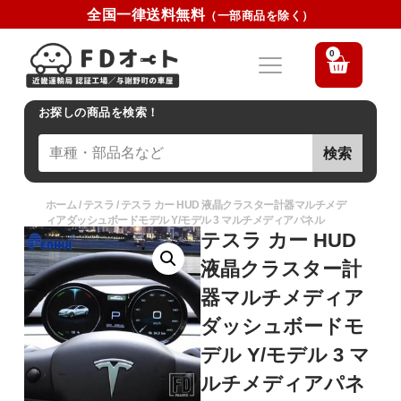
全国一律送料無料
（一部商品を除く）
0
お探しの商品を検索！
検索
ホーム
/
テスラ
/ テスラ カー HUD 液晶クラスター計器マルチメデ
ィアダッシュボードモデル Y/モデル 3 マルチメディアパネル
テスラ カー HUD
液晶クラスター計
器マルチメディア
ダッシュボードモ
デル Y/モデル 3 マ
ルチメディアパネ