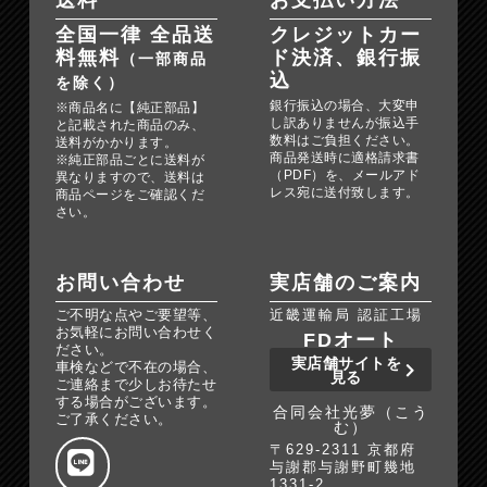
送料
お支払い方法
全国一律 全品送
クレジットカー
料無料
ド決済、銀行振
（一部商品
込
を除く）
銀行振込の場合、大変申
※商品名に【純正部品】
し訳ありませんが振込手
と記載された商品のみ、
数料はご負担ください。
送料がかかります。
商品発送時に適格請求書
※純正部品ごとに送料が
（PDF）を、メールアド
異なりますので、送料は
レス宛に送付致します。
商品ページをご確認くだ
さい。
お問い合わせ
実店舗のご案内
ご不明な点やご要望等、
近畿運輸局 認証工場
お気軽にお問い合わせく
FDオート
ださい。
実店舗サイトを
車検などで不在の場合、
見る
ご連絡まで少しお待たせ
する場合がございます。
合同会社光夢（こう
ご了承ください。
む）
〒629-2311 京都府
与謝郡与謝野町幾地
1331-2