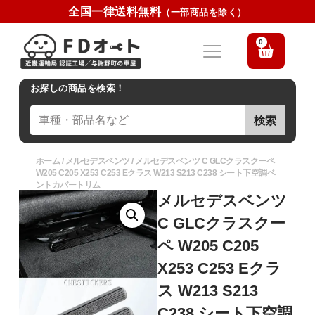
全国一律送料無料
（一部商品を除く）
0
お探しの商品を検索！
検索
ホーム
/
メルセデスベンツ
/ メルセデスベンツ C GLCクラスクーペ
W205 C205 X253 C253 Eクラス W213 S213 C238 シート下空調ベ
ントカバートリム
メルセデスベンツ
C GLCクラスクー
ペ W205 C205
X253 C253 Eクラ
ス W213 S213
C238 シート下空調