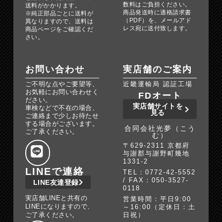
数料はご負担ください。
送料がかかります。
商品発送時に適格請求書
※純正部品ごとに送料が
（PDF）を、メールアド
異なりますので、送料は
レス宛に送付致します。
商品ページをご確認くだ
さい。
お問い合わせ
実店舗のご案内
ご不明な点やご要望等、
近畿運輸局 認証工場
お気軽にお問い合わせく
FDオート
ださい。
実店舗サイトを
車検などで不在の場合、
見る
ご連絡まで少しお待たせ
する場合がございます。
合同会社光夢（こう
ご了承ください。
む）
〒629-2311 京都府
与謝郡与謝野町幾地
1331-2
LINEで連絡
TEL：0772-42-5552
/ FAX：050-3527-
LINE友達登録
0118
実店舗LINEと共有の
営業時間：平日9:00
LINEになりますので、
～16:00（定休日：土
ご了承ください。
日祝）