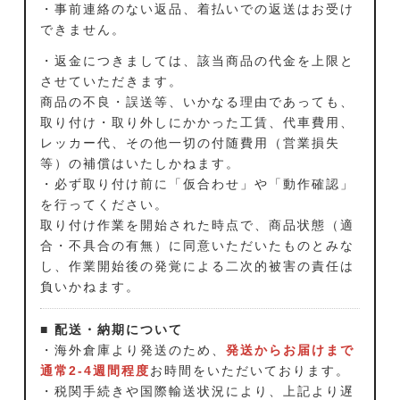
・事前連絡のない返品、着払いでの返送はお受け
できません。
・返金につきましては、該当商品の代金を上限と
させていただきます。
商品の不良・誤送等、いかなる理由であっても、
取り付け・取り外しにかかった工賃、代車費用、
レッカー代、その他一切の付随費用（営業損失
等）の補償はいたしかねます。
・必ず取り付け前に「仮合わせ」や「動作確認」
を行ってください。
取り付け作業を開始された時点で、商品状態（適
合・不具合の有無）に同意いただいたものとみな
し、作業開始後の発覚による二次的被害の責任は
負いかねます。
■ 配送・納期について
・海外倉庫より発送のため、
発送からお届けまで
通常2-4週間程度
お時間をいただいております。
・税関手続きや国際輸送状況により、上記より遅