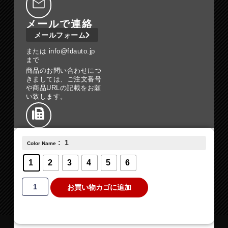
メールで連絡
メールフォーム
または info@fdauto.jp
まで
商品のお問い合わせにつ
きましては、ご注文番号
や商品URLの記載をお願
い致します。
050-3527-
: 1
0118
Color Name
FAXでお問い合わせの場
1
2
3
4
5
6
合は、こちらまでお送り
ください。
お買い物カゴに追加
特定商取引法に基づく表記
プライバシーポリシー
Copyright（C）2025 Koumu LLC