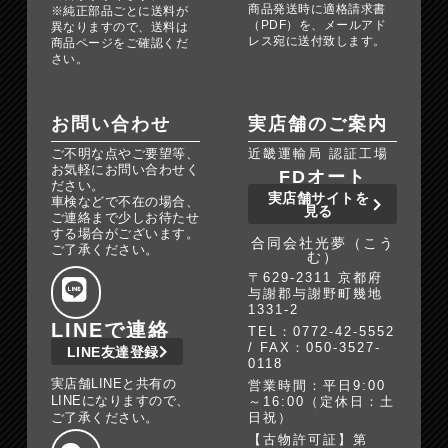
商品発送時に適格請求書
※純正部品ごとに送料が
（PDF）を、メールアド
異なりますので、送料は
レス宛に送付致します。
商品ページをご確認くだ
さい。
お問い合わせ
実店舗のご案内
ご不明な点やご要望等、
近畿運輸局 認証工場
お気軽にお問い合わせく
FDオート
ださい。
実店舗サイトを
車検などで不在の場合、
見る
ご連絡まで少しお待たせ
する場合がございます。
合同会社光夢（こう
ご了承ください。
む）
〒629-2311 京都府
与謝郡与謝野町幾地
1331-2
LINEで連絡
TEL：0772-42-5552
/ FAX：050-3527-
LINE友達登録
0118
実店舗LINEと共有の
営業時間：平日9:00
LINEになりますので、
～16:00（定休日：土
ご了承ください。
日祝）
【古物許可証】第