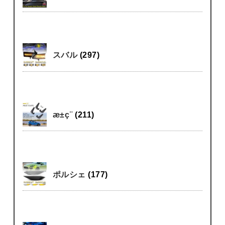
スバル
(297)
æ±ç¨
(211)
ポルシェ
(177)