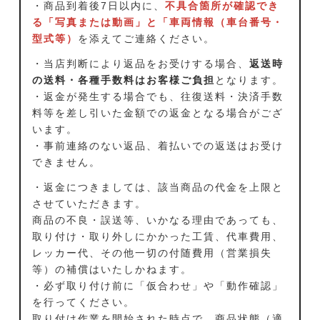
・商品到着後7日以内に、
不具合箇所が確認でき
る「写真または動画」と「車両情報（車台番号・
型式等）
を添えてご連絡ください。
・当店判断により返品をお受けする場合、
返送時
の送料・各種手数料はお客様ご負担
となります。
・返金が発生する場合でも、往復送料・決済手数
料等を差し引いた金額での返金となる場合がござ
います。
・事前連絡のない返品、着払いでの返送はお受け
できません。
・返金につきましては、該当商品の代金を上限と
させていただきます。
商品の不良・誤送等、いかなる理由であっても、
取り付け・取り外しにかかった工賃、代車費用、
レッカー代、その他一切の付随費用（営業損失
等）の補償はいたしかねます。
・必ず取り付け前に「仮合わせ」や「動作確認」
を行ってください。
取り付け作業を開始された時点で、商品状態（適