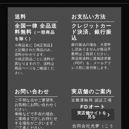
送料
お支払い方法
全国一律 全品送
クレジットカー
料無料
ド決済、銀行振
（一部商品
込
を除く）
銀行振込の場合、大変申
※商品名に【純正部品】
し訳ありませんが振込手
と記載された商品のみ、
数料はご負担ください。
送料がかかります。
商品発送時に適格請求書
※純正部品ごとに送料が
（PDF）を、メールアド
異なりますので、送料は
レス宛に送付致します。
商品ページをご確認くだ
さい。
お問い合わせ
実店舗のご案内
ご不明な点やご要望等、
近畿運輸局 認証工場
お気軽にお問い合わせく
FDオート
ださい。
実店舗サイトを
車検などで不在の場合、
見る
ご連絡まで少しお待たせ
する場合がございます。
合同会社光夢（こう
ご了承ください。