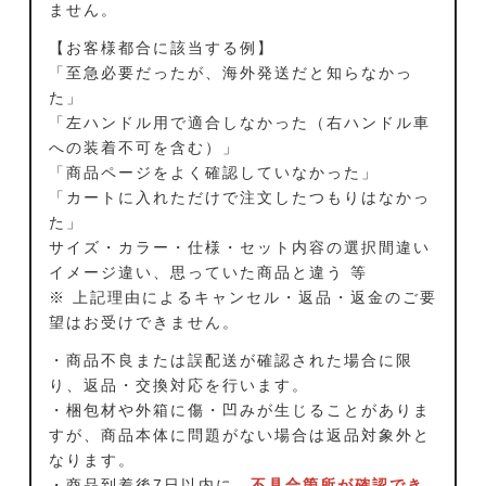
ません。
【お客様都合に該当する例】
「至急必要だったが、海外発送だと知らなかっ
た」
「左ハンドル用で適合しなかった（右ハンドル車
への装着不可を含む）」
「商品ページをよく確認していなかった」
「カートに入れただけで注文したつもりはなかっ
た」
サイズ・カラー・仕様・セット内容の選択間違い
イメージ違い、思っていた商品と違う 等
※ 上記理由によるキャンセル・返品・返金のご要
望はお受けできません。
・商品不良または誤配送が確認された場合に限
り、返品・交換対応を行います。
・梱包材や外箱に傷・凹みが生じることがありま
すが、商品本体に問題がない場合は返品対象外と
なります。
・商品到着後7日以内に、
不具合箇所が確認でき