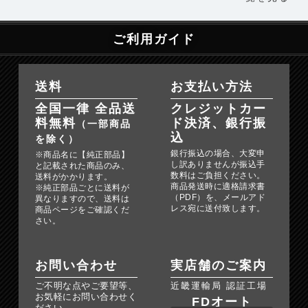
ご利用ガイド
送料
お支払い方法
全国一律 全品送
クレジットカー
料無料
ド決済、銀行振
（一部商品
込
を除く）
銀行振込の場合、大変申
※商品名に【純正部品】
し訳ありませんが振込手
と記載された商品のみ、
数料はご負担ください。
送料がかかります。
商品発送時に適格請求書
※純正部品ごとに送料が
（PDF）を、メールアド
異なりますので、送料は
レス宛に送付致します。
商品ページをご確認くだ
さい。
お問い合わせ
実店舗のご案内
ご不明な点やご要望等、
近畿運輸局 認証工場
お気軽にお問い合わせく
FDオート
ださい。