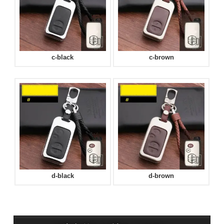
c-black
c-brown
d-black
d-brown