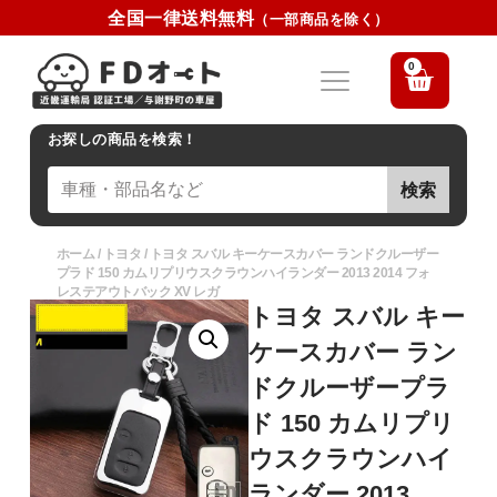
全国一律送料無料
（一部商品を除く）
0
お探しの商品を検索！
検索
ホーム
/
トヨタ
/ トヨタ スバル キーケースカバー ランドクルーザー
プラド 150 カムリプリウスクラウンハイランダー 2013 2014 フォ
レステアウトバック XV レガ
トヨタ スバル キー
ケースカバー ラン
ドクルーザープラ
ド 150 カムリプリ
ウスクラウンハイ
ランダー 2013