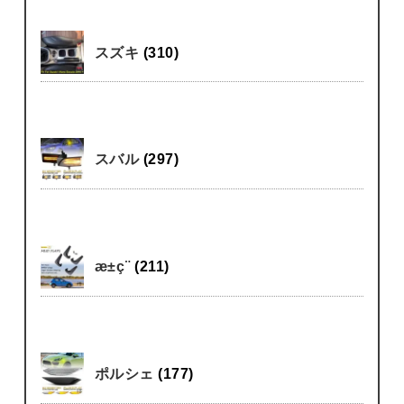
スズキ
(310)
スバル
(297)
æ±ç¨
(211)
ポルシェ
(177)