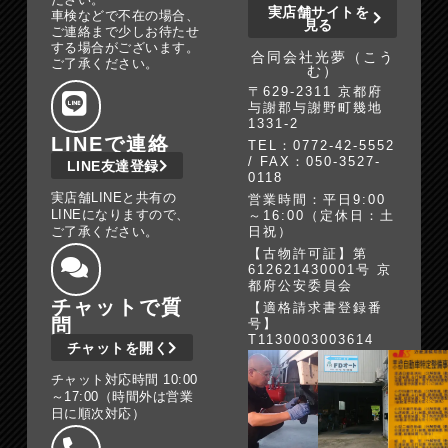
実店舗サイトを
車検などで不在の場合、
見る
ご連絡まで少しお待たせ
する場合がございます。
合同会社光夢（こう
ご了承ください。
む）
〒629-2311 京都府
与謝郡与謝野町幾地
1331-2
LINEで連絡
TEL：0772-42-5552
/ FAX：050-3527-
LINE友達登録
0118
実店舗LINEと共有の
営業時間：平日9:00
LINEになりますので、
～16:00（定休日：土
ご了承ください。
日祝）
【古物許可証】第
612621430001号 京
都府公安委員会
チャットで質
【適格請求書登録番
問
号】
T1130003003614
チャットを開く
チャット対応時間 10:00
～17:00（時間外は営業
日に順次対応）